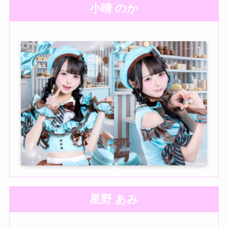
小晴 のか
星野 あみ