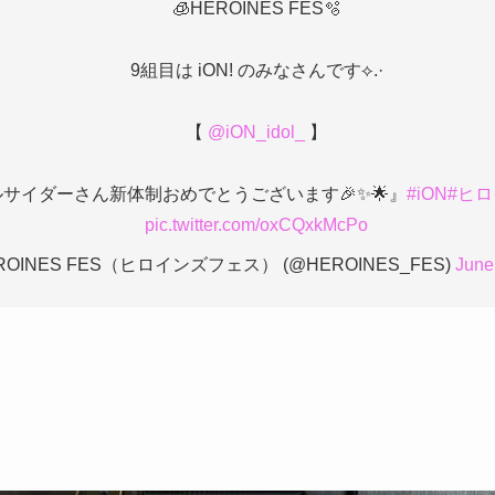
🧊HEROINES FES🫧
9組目は iON! のみなさんです⟡.·
【
@iON_idol_
】
サイダーさん新体制おめでとうございます🎉✨️🌟』
#iON
#ヒ
pic.twitter.com/oxCQxkMcPo
ROINES FES（ヒロインズフェス） (@HEROINES_FES)
June