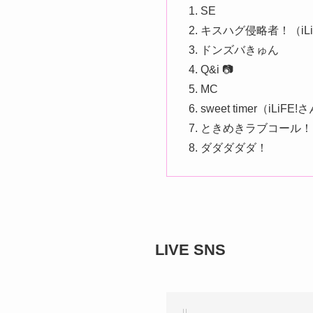
SE
キスハグ侵略者！（iLi
ドンズバきゅん
Q&i 📷
MC
sweet timer（iLiFE!
ときめきラブコール！
ダダダダダ！
LIVE SNS