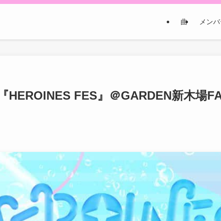
曲
メンバ
『HEROINES FES』＠GARDEN新木場F