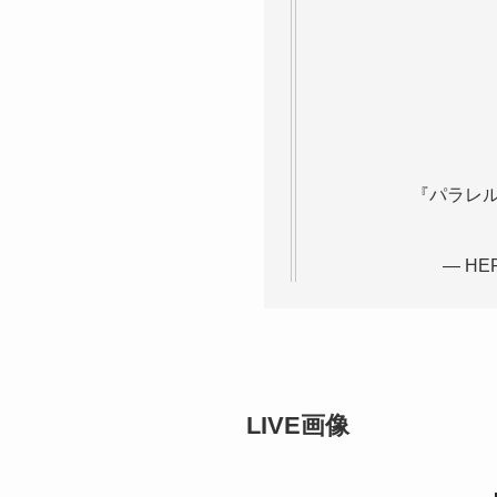
『パラレル
— HE
LIVE画像