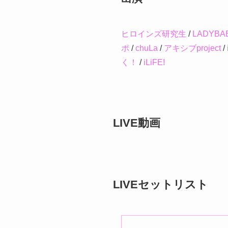
ヒロインズ研究生
/
LADYBA
ポ
/
chuLa
/
アキシブproject
/
く！
/
iLiFE!
LIVE動画
LIVEセットリスト