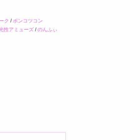
ーク
/
ポンコツコン
光性アミューズ
/
のんふぃ