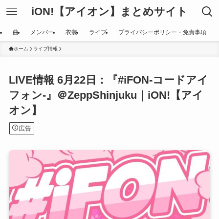
iON!【アイオン】まとめサイト
曲
メンバー
衣装
ライブ
プライバシーポリシー・免責事項
ホーム
ライブ情報
LIVE情報 6月22日：『#iFON-コードアイ
フォン-』＠ZeppShinjuku｜iON!【アイ
オン】
広告